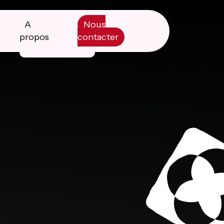
A
Nous
propos
contacter
Manifesto
Livre blanc