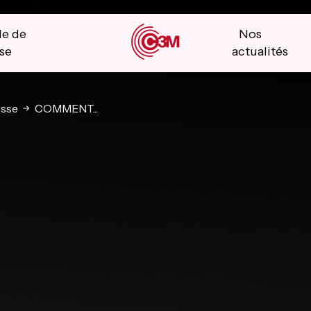
le de
Nos
se
actualités
sse
COMMENT...