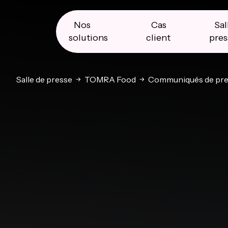
Skip
Skip
Skip
to
to
to
primary
main
primary
Nos
Cas
Sal
navigation
content
sidebar
solutions
client
pres
Salle de presse
TOMRA Food
Communiqués de pre