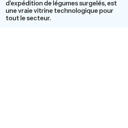
d’expédition de légumes surgelés, est
une vraie vitrine technologique pour
tout le secteur.
VIRTO GROUP a continué de croître et d'investir dans la
qualité, en dépit de la période du COVID-19. Le groupe a
modernisé son installation de tri des légumes surgelés
en y ajoutant onze trieuses TOMRA Nimbus BSI+. Elles
s'ajoutent aux 22 trieuses optiques TOMRA déjà
installées dans le groupe, des Helius, Genius, Blizzard et
Sentinel II. La trieuse Nimbus BSI+, dotée de la
technologie BSI (Biometric Signature Identification), se
distingue par ses hautes performances, sa facilité à