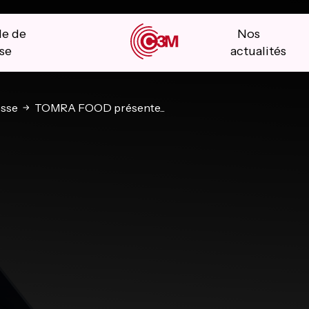
le de
Nos
se
actualités
sse
TOMRA FOOD présente...