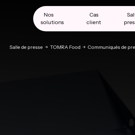
Skip
Skip
Skip
to
to
to
primary
main
primary
Nos
Cas
Sal
navigation
content
sidebar
solutions
client
pres
Salle de presse
TOMRA Food
Communiqués de pre