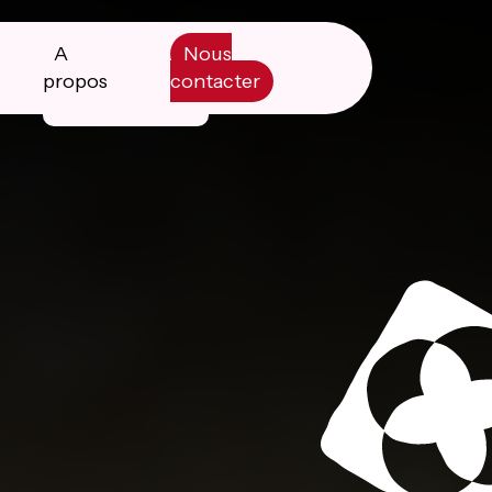
A
Nous
propos
contacter
Manifesto
Livre blanc