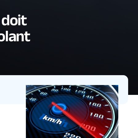
 doit
olant