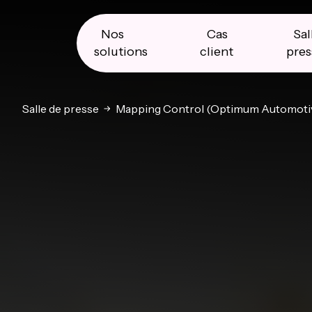
Skip
Skip
Skip
to
to
to
primary
main
primary
Nos
Cas
Sal
navigation
content
sidebar
solutions
client
pres
Salle de presse
Mapping Control (Optimum Automoti