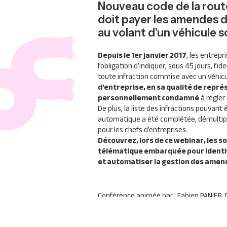
Nouveau code de la rout
doit payer les amendes 
au volant d’un véhicule s
Depuis le 1er janvier 2017
, les entrep
l’obligation d’indiquer, sous 45 jours, l’
toute infraction commise avec un véhicu
d’entreprise, en sa qualité de repré
personnellement condamné
à régle
De plus, la liste des infractions pouvant
automatique a été complétée, démultiplia
pour les chefs d’entreprises.
Découvrez, lors de ce webinar, les s
télématique embarquée pour identif
et automatiser la gestion des ame
Conférence animée par : Fabien
PANIER
,
CONTROL
Pour s’inscrire :
https://webikeo.fr/webi