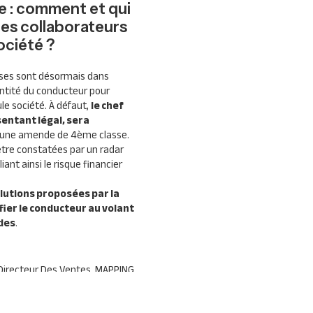
e : comment et qui
des collaborateurs
ociété ?
rises sont désormais dans
identité du conducteur pour
le société. À défaut,
le chef
sentant légal, sera
r une amende de 4ème classe.
 être constatées par un radar
nt ainsi le risque financier
olutions proposées par la
ier le conducteur au volant
ndes
.
 Directeur Des Ventes,
MAPPING
nar/nouveau-code-de-la-