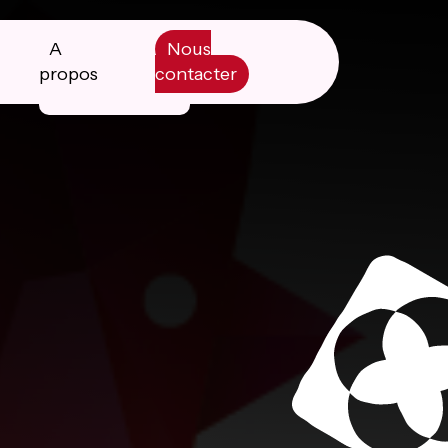
A
Nous
propos
contacter
Manifesto
Livre blanc