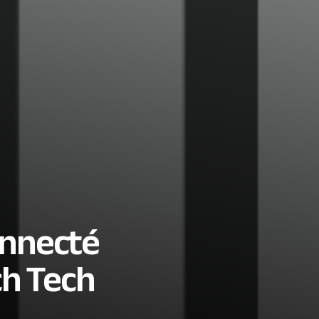
onnecté
ch Tech