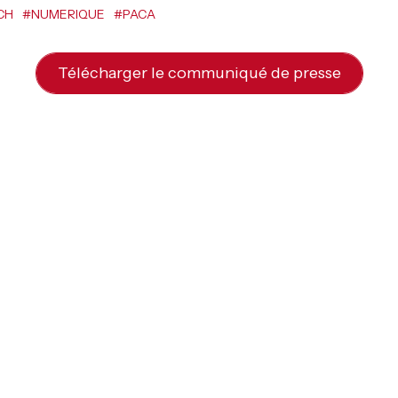
CH
#NUMERIQUE
#PACA
Télécharger le communiqué de presse
rol (Optimum Automot
ommuniqués de pres