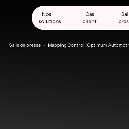
Skip
Skip
Skip
to
to
to
primary
main
primary
Nos
Cas
Sal
navigation
content
sidebar
solutions
client
pres
Salle de presse
Mapping Control (Optimum Automoti