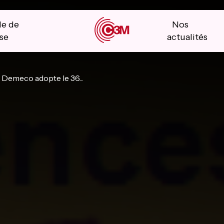
le de
Nos
se
actualités
Demeco adopte le 36...