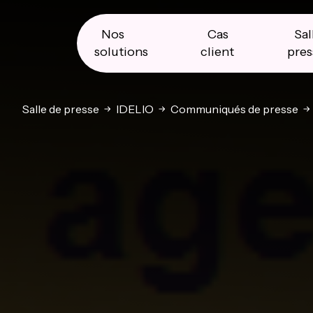
Skip
Skip
Skip
to
to
to
primary
main
primary
Nos
Cas
Sal
navigation
content
sidebar
solutions
client
pres
Salle de presse
IDELIO
Communiqués de presse