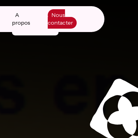
A
Nous
propos
contacter
Manifesto
Livre blanc