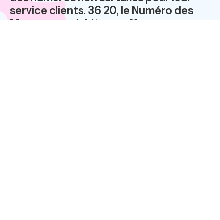
service clients. 36 20, le Numéro des
Marques, enrichit son offre
conformément aux nouvelles
réglementations. Les entreprises
peuvent ainsi modifier la tarification
des appels selon la nature de
l’information demandée (informations
commerciales, SAV ) et diminuer
l’impact financier de la LME.
La Loi de modernisation de l’économie
(LME) impose des numéros non surtaxés
pour les services clients