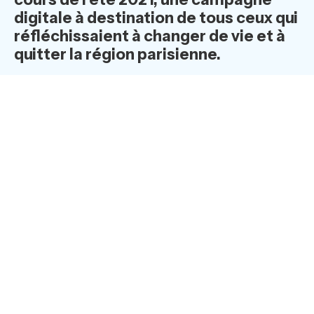
digitale à destination de tous ceux qui
réfléchissaient à changer de vie et à
quitter la région parisienne.
Les candidats à la mobilité ont été invités à s’inscrire
sur le site Web
venez-vivre-en-haute-marne.fr
pour
parler de leur projet de mobilité, et tenter de gagner un
week-end découverte les 16 et 17 octobre. Cette
opération a été coordonnée par Laou, spécialiste de
la
mobilité professionnelle et de l’attractivité
territoriale
.