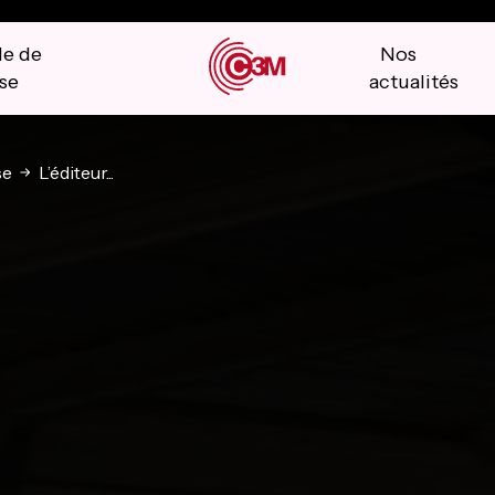
le de
Nos
se
actualités
se
L’éditeur...