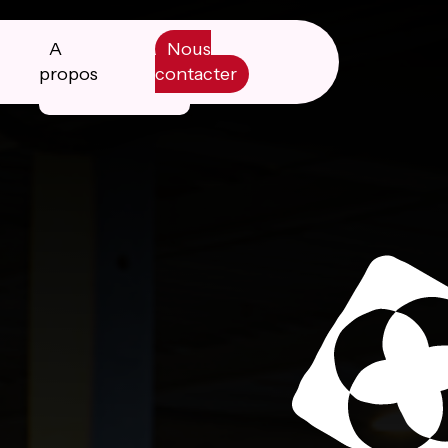
A
Nous
propos
contacter
Manifesto
Livre blanc