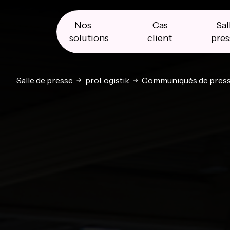
Skip
Skip
Skip
to
to
to
primary
main
primary
Nos
Cas
Sal
navigation
content
sidebar
solutions
client
pres
Salle de presse
proLogistik
Communiqués de pres