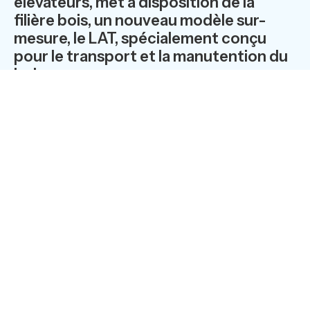
élévateurs, met à disposition de la
filière bois, un nouveau modèle sur-
mesure, le LAT, spécialement conçu
pour le transport et la manutention du
bois.
De la forêt à l’usine où il sera transformé pour les
usages de l’ameublement ou du bâtiment, le bois subit
de nombreuses transformations, manipulations et
déplacements.
Cette charge présente pour les
professionnels de la manutention un défi
spécifique liée à sa configuration toute en