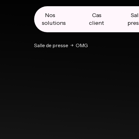
Skip
Skip
Skip
to
to
to
primary
main
primary
Nos
Cas
Sal
navigation
content
sidebar
solutions
client
pres
Salle de presse
OMG