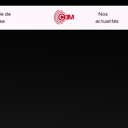
le de
Nos
se
actualités