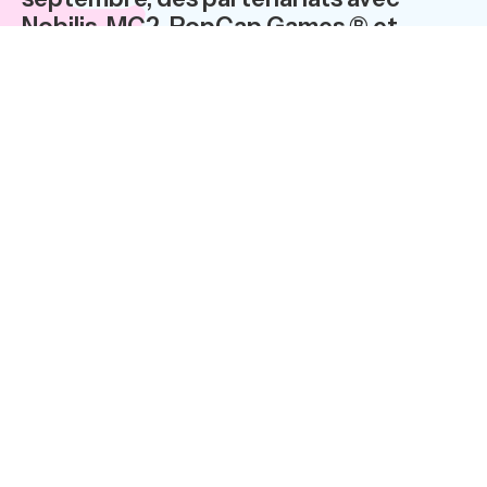
Nobilis, MC2, PopCap Games ® et
HipSoft. ?Les quatre éditeurs de jeux
vidéo lui confient la diffusion de leurs
gammes via le téléchargement sur
l’Internet.
Un catalogue de jeux, riche et diversifié
Les éditeurs de jeux vidéo qui ont signé un
accord de distribution avec
Telechargement, se distinguent par la
qualité de leurs offres. Ils se sont chacun
construits une notoriété bien affirmée : des
contenus inspirés de films à succès et des
simulations humoristiques de la vie en