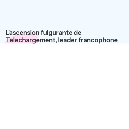
L’ascension fulgurante de
Telechargement, leader francophone
de la vente de logiciels par
téléchargement, se traduit par plus de
140 % de croissance au cours du
premier trimestre 2006, avec un chiffre
d’affaires égal à celui de l’exercice
2004.
Le téléchargement sur Internet : un
nouveau canal de vente