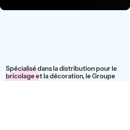
Spécialisé dans la distribution pour le
bricolage et la décoration, le Groupe
Castorama consacre un budget
important à la formation de ses quinze
mille salariés.
Jusqu’à la fin de l’année 1999, les
formations bureautiques suivies par le
personnel étaient effectuées en
stages traditionnels de deux ou trois