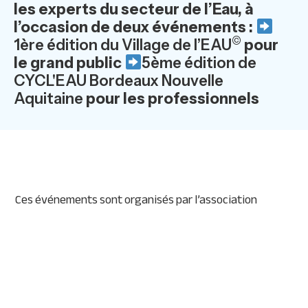
les experts du secteur de l’Eau, à
l’occasion de deux événements :
©
1ère édition du Village de l’EAU
pour
le grand public
5ème édition de
CYCL'EAU Bordeaux Nouvelle
Aquitaine
pour les professionnels
Ces événements sont organisés par l’association
CYCL’EAU, et portés par la Région Nouvelle-Aquitaine,
le département de la Gironde, l’Agence de l’Eau Adour-
Garonne, la Métropole de Bordeaux, l’Eau Bordeaux
Métropole et la Mairie de Bordeaux.
2023 marque l’ouverture de la Métropole bordelaise à
une gestion publique de l’eau, l’occasion de sensibiliser