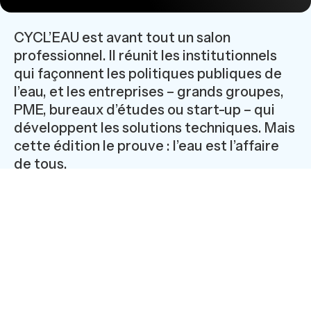
CYCL’EAU est avant tout un salon
professionnel. Il réunit les institutionnels
qui façonnent les politiques publiques de
l’eau, et les entreprises – grands groupes,
PME, bureaux d’études ou start-up – qui
développent les solutions techniques. Mais
cette édition le prouve : l’eau est l’affaire
de tous.
Longtemps, nous avons cru que l’eau était un dû.
Payante, certes, mais garantie. En quantité. En qualité.
Ce confort appartient au passé. Le changement
climatique, les prélèvements croissants sur la