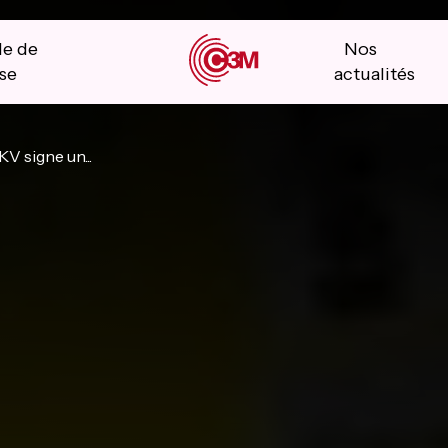
le de
Nos
se
actualités
V signe un...