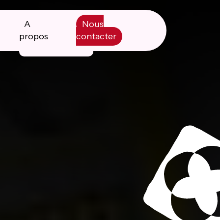
A
Nous
propos
contacter
Manifesto
Livre blanc