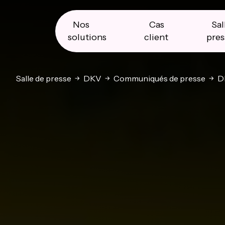
Skip
Skip
Skip
to
to
to
primary
main
primary
Nos
Cas
Sal
navigation
content
sidebar
solutions
client
pres
Salle de presse
DKV
Communiqués de presse
DK