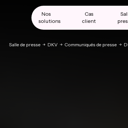
Skip
Skip
Skip
to
to
to
primary
main
primary
Nos
Cas
Sal
navigation
content
sidebar
solutions
client
pres
Salle de presse
DKV
Communiqués de presse
DK