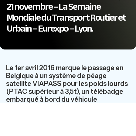
21 novembre – La Semaine
Mondiale du Transport Routier et
Urbain – Eurexpo – Lyon.
Le 1er avril 2016 marque le passage en
Belgique à un système de péage
satellite VIAPASS pour les poids lourds
(PTAC supérieur à 3,5t), un télébadge
embarqué à bord du véhicule
remplacera l'Eurovignette
actuellement en vigueur. DKV assure à
ses clients un service qui prend en
charge toutes les démarches