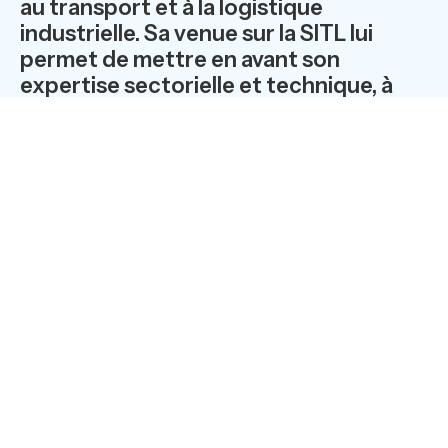
au transport et à la logistique
industrielle. Sa venue sur la SITL lui
permet de mettre en avant son
expertise sectorielle et technique, à
travers de cas clients, la présentation
de ses solutions métiers (Trace’It, Tag’n
Trace) et la promotion de son nouveau
Show Room toulousain destiné au test
d’applications pilotes en situation
quasi-réelle d’utilisation.