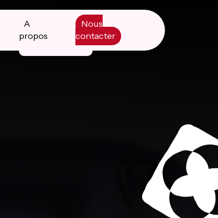
A
Nous
propos
contacter
Manifesto
Livre blanc