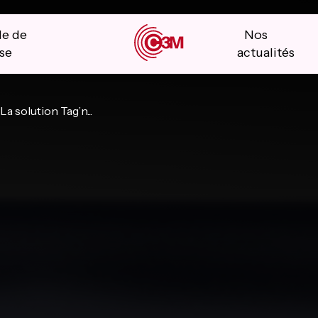
le de
Nos
se
actualités
La solution Tag’n...