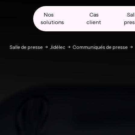
Skip
Skip
Skip
to
to
to
primary
main
primary
Nos
Cas
Sal
navigation
content
sidebar
solutions
client
pres
Salle de presse
Jidélec
Communiqués de presse