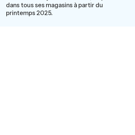
dans tous ses magasins à partir du
printemps 2025.
[ La collection, présentée dans un univers dédié au sein
de l’ensemble du réseau de magasins, sera inaugurée et
présentée à la presse en avant-première, le jeudi 10
avril à Paris, en présence de l’artiste Richard ORLINSKI
et du PDG de maison XXL, Nacer BEKKI ]
maison XXL, un univers premium et
créatif