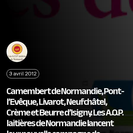
3 avril 2012
Camembert de Normandie, Pont-
l’Evêque, Livarot, Neufchâtel,
Crème et Beurre d’Isigny. Les A.O.P.
laitières de Normandie lancent