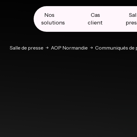
Skip
Skip
Skip
to
to
to
primary
main
primary
Nos
Cas
Sal
navigation
content
sidebar
solutions
client
pres
Salle de presse
AOP Normandie
Communiqués de 