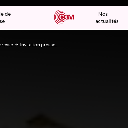
le de
Nos
se
actualités
presse
Invitation presse...