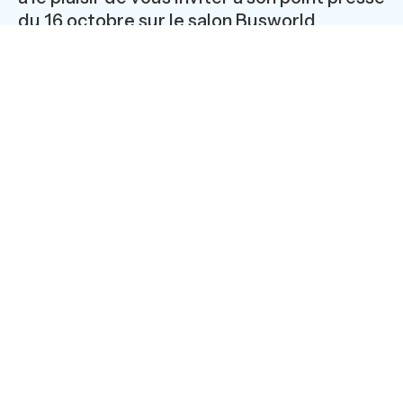
du 16 octobre sur le salon Busworld
(Courtrai, Belgique).
Au programme
• Allison introduit de nouveaux modèles de transmission
dédiées aux autobus, pour apporter une efficacité
accrue sur la consommation de carburant, et élargit sa
gamme Torqmatic® :
- De nouveaux modèles xfe – De nouveaux modèles
Torqmatic
• Et une avant-première pour le salon Busworld : le
constructeur
VAN
HOOL
propose, pour la première fois