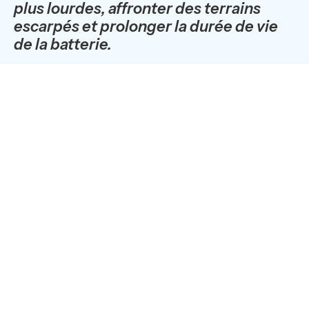
plus lourdes, affronter des terrains
escarpés et prolonger la durée de vie
de la batterie.
OOSTERHOUT, Pays-Bas
– Conformément à son
engagement en faveur des réglementations
européennes sur les émissions de gaz à effet de serre
et sur le bruit, EMOSS Mobile Systems propose un
tracteur pour semi-remorque électrique équipé d'une
transmission Allison, d'une autonomie supérieure à 480
km.
Le tracteur pour semi-remorque électrique EMOSS avec