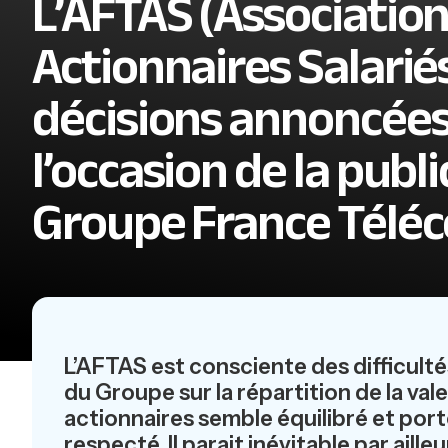
L’AFTAS (Associatio
Actionnaires Salarié
décisions annoncées
l’occasion de la publ
Groupe France Télé
L’AFTAS est consciente des difficulté
du Groupe sur la répartition de la va
actionnaires semble équilibré et port
respecté. Il parait inévitable par ai