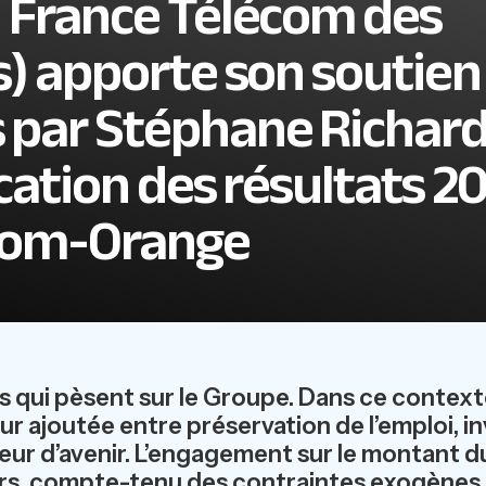
n France Télécom des
s) apporte son soutien
 par Stéphane Richard
ication des résultats 20
com-Orange
s qui pèsent sur le Groupe. Dans ce contexte
leur ajoutée entre préservation de l’emploi,
eur d’avenir. L’engagement sur le montant du
lleurs, compte-tenu des contraintes exogènes 