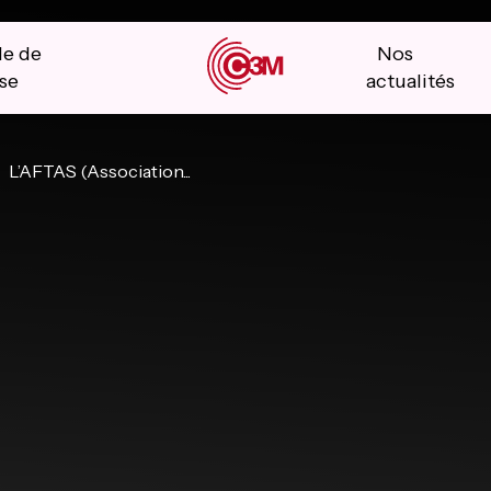
le de
Nos
se
actualités
L’AFTAS (Association...