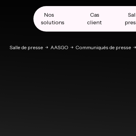
Skip
Skip
Skip
to
to
to
primary
main
primary
Nos
Cas
Sal
navigation
content
sidebar
solutions
client
pres
Salle de presse
AASGO
Communiqués de presse