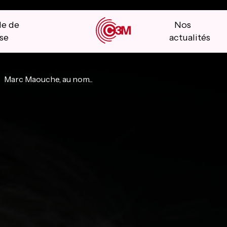
le de
Nos
se
actualités
Marc Maouche, au nom...