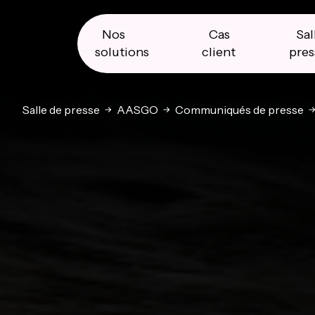
Skip
Skip
Skip
to
to
to
primary
main
primary
Nos
Cas
Sal
navigation
content
sidebar
solutions
client
pres
Salle de presse
AASGO
Communiqués de presse