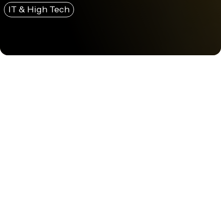
IT & High Tech
Securitas Alert Services est le spécialiste de la télésurveillance
au sein du groupe Securitas. Cette division conçoit et
commercialise des solutions de sécurité pour : les
professionnels, les particuliers, les véhicules, les entreprises, et le
commerce.
En chiffres : 235 personnes, 35,6 millions d’euros de chiffre
d’affaires en 2010, une implantation dans 10 pays et un réseau de
20 stations de télésurveillance interconnectées. Securitas Alert
Services s’appuie sur le groupe Securitas (110 agences en France, 1
000 véhicules et 20 000 collaborateurs)