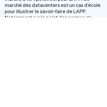
marché des datacenters est un cas d’école
pour illustrer le savoir-faire de LAPP.
Notamment sur le point des normes de
résistance au feu, un impératif sur ces
installations à forte densité énergétique,
soumis à des contraintes thermiques
élevées. Mais plus largement, elle met en
lumière l’expertise d’un fabricant de
matériels omniprésents, dont la complexité
reste invisible.
Avis d’expert
Thierry Mazeran, Directeur des ventes,