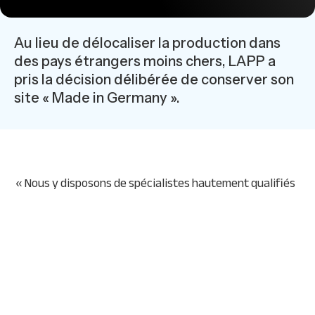
Au lieu de délocaliser la production dans
des pays étrangers moins chers, LAPP a
pris la décision délibérée de conserver son
site « Made in Germany ».
« Nous y disposons de spécialistes hautement qualifiés
et de technologies de pointe. C'est la clé de notre
succès », souligne Alexander Denk, vice-président de
Contact GmbH.
Avec le directeur général Michael Zahl, il a réorganisé
l'entreprise et l'a préparée pour l'avenir. Au cours de
l'exercice écoulé, plus de 950 petites améliorations ont
été mises en œuvre avec succès conformément aux