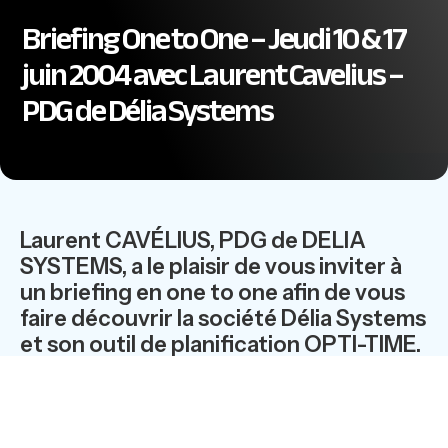
Briefing One to One – Jeudi 10 & 17
juin 2004 avec Laurent Cavelius –
PDG de Délia Systems
Laurent CAVÉLIUS, PDG de DELIA
SYSTEMS, a le plaisir de vous inviter à
un briefing en one to one afin de vous
faire découvrir la société Délia Systems
et son outil de planification OPTI-TIME.
Ces briefings auront lieu le 10 et 17 juin
au 17 rue Galilée, 75016 Paris (Métro :
Boissière).