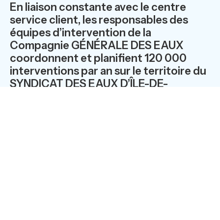
En liaison constante avec le centre
service client, les responsables des
équipes d’intervention de la
Compagnie GÉNÉRALE DES EAUX
coordonnent et planifient 120 000
interventions par an sur le territoire du
SYNDICAT DES EAUX D’ÎLE-DE-
FRANCE. Grâce à l’outil OPTI-TIME, le
logiciel de planification de Delia
Systems, choisi par la Compagnie
générale des eaux dans le cadre de son
projet « Véhicule communicant », les
interventions sont optimisées,
permettant une disponibilité et une
réactivité accrues au service du client.
L’application remporte le 3 décembre
2003, le GRAND PRIX DU JURY (1) des