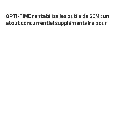
OPTI-TIME rentabilise les outils de SCM : un
atout concurrentiel supplémentaire pour
OPTI-TIME.
OPTI
-
TIME
complète la
SCM
et facilite la gestion des
évènements ( centré sur la création de valeur, la
production de services et le temps réel ).
Le rôle d’
OPTI
-
TIME
consiste à modifier en temps réel la
planification effectuée à froid, quels que soient les
imprévus. Cocher des cases et remplir des tableaux est
plus facile que de prendre la bonne décision dans
l’urgence. La force d’
OPTI
-
TIME
consiste à aider à la
prise de décision en minimisant l’impact sur les
plannings existants.