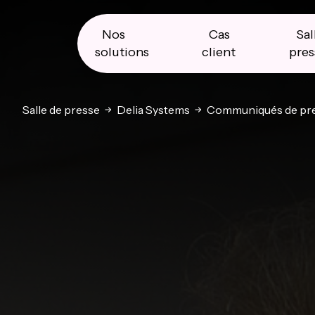
Skip
Skip
Skip
to
to
to
primary
main
primary
Nos
Cas
Sal
navigation
content
sidebar
solutions
client
pres
Salle de presse
Delia Systems
Communiqués de pr