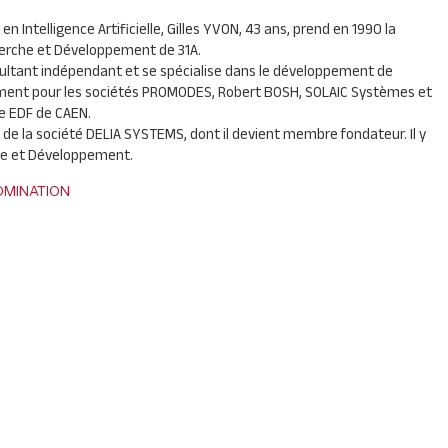
en Intelligence Artificielle, Gilles
YVON
, 43 ans, prend en 1990 la
erche et Développement de 31A.
sultant indépendant et se spécialise dans le développement de
mment pour les sociétés
PROMODES
, Robert
BOSH
,
SOLAIC
Systèmes et
re
EDF
de
CAEN
.
n de la société
DELIA
SYSTEMS
, dont il devient membre fondateur. Il y
he et Développement.
MINATION
ms : Autres communiqu