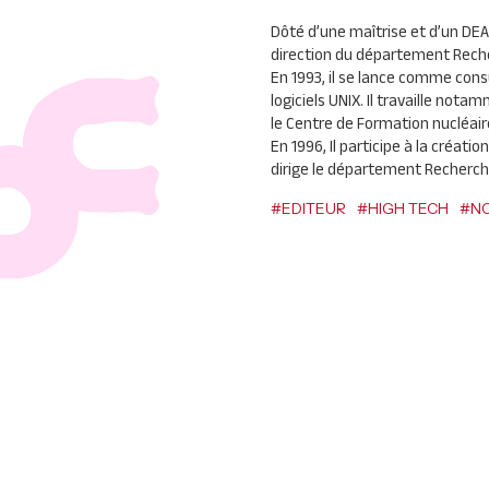
Dôté d’une maîtrise et d’un
DEA
direction du département Rech
En 1993, il se lance comme con
logiciels
UNIX
. Il travaille nota
le Centre de Formation nucléai
En 1996, Il participe à la créatio
dirige le département Recherc
#EDITEUR
#HIGH TECH
#NO
Delia Syste