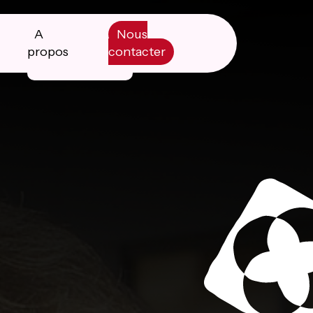
A
Nous
propos
contacter
Manifesto
Livre blanc