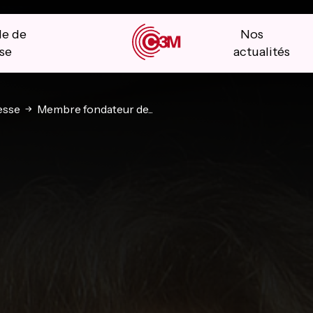
le de
Nos
se
actualités
esse
Membre fondateur de...