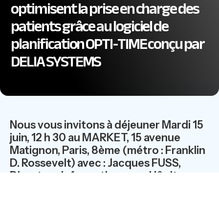
optimisent la prise en charge des
patients grâce au logiciel de
planification OPTI-TIME conçu par
DELIA SYSTEMS
Nous vous invitons à déjeuner Mardi 15
juin, 12 h 30 au MARKET, 15 avenue
Matignon, Paris, 8ème (métro : Franklin
D. Rossevelt) avec : Jacques FUSS,
Directeur Informatique aux Hôpitaux
Universitaires de Genève, et Laurent
Cavelius, PDG Delia Systems