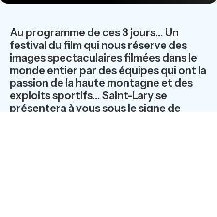
Au programme de ces 3 jours… Un
festival du film qui nous réserve des
images spectaculaires filmées dans le
monde entier par des équipes qui ont la
passion de la haute montagne et des
exploits sportifs… Saint-Lary se
présentera à vous sous le signe de
l’innovation et du respect de
l’environnement. Depuis sa création en
1957, la station a été voulue et conçue
pour être en accord avec son
somptueux décor. Cette année, la
station met en service une télécabine
qui multiplie par six la capacité de
transport collectif et diminue la