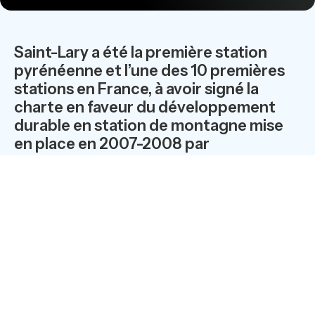
Saint-Lary a été la première station
pyrénéenne et l’une des 10 premières
stations en France, à avoir signé la
charte en faveur du développement
durable en station de montagne mise
en place en 2007-2008 par
l’Association Nationale des Maires de
Stations de Montagne. Elle est aussi
désormais labellisée « Qualité
Environnement » et certifiée ISO
14001. Pour la saison 2009-2010, Saint-
Lary se positionne définitivement en
laboratoire du développement durable
en montagne.