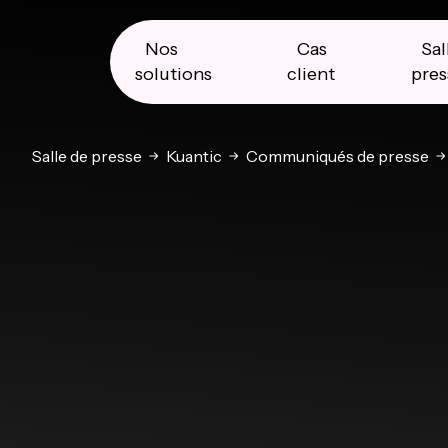
Skip
Skip
Skip
to
to
to
primary
main
primary
Nos
Cas
Sal
navigation
content
sidebar
solutions
client
pres
Salle de presse
Kuantic
Communiqués de presse