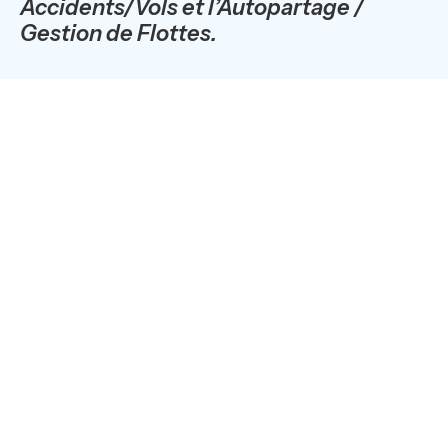
Accidents/Vols et l’Autopartage /
Gestion de Flottes.
Axodel, société du groupe Kuantic, leader européen de
la télématique embarquée pour les flottes de véhicules,
et
Viasat Group S.p.A.
, la référence européenne des
systèmes de sécurité et IoT, ont signé un partenariat
qui les verra collaborer sur les principaux marchés
européens (France, Italie, Espagne, Belgique, Pologne,
Portugal, Royaume Unis, Allemagne).
Grâce à cette nouvelle collaboration avec Viasat,
Axodel ajoute à sa proposition commerciale des offres
d'assistance en cas d'accident et de récupération de