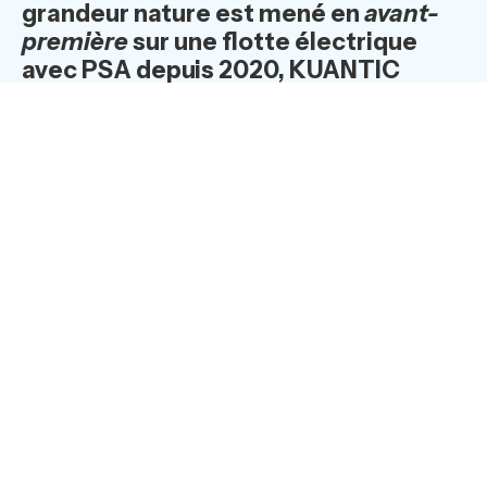
grandeur nature est mené en
avant-
première
sur une flotte électrique
avec PSA depuis 2020, KUANTIC
lance également un test en
partenariat avec la DIAC sur des
véhicules hybrides rechargeables
RENAULT.
Multi-marques, multi-modèles, multi-
motorisation
Depuis plusieurs mois, KUANTIC travaille à implémenter