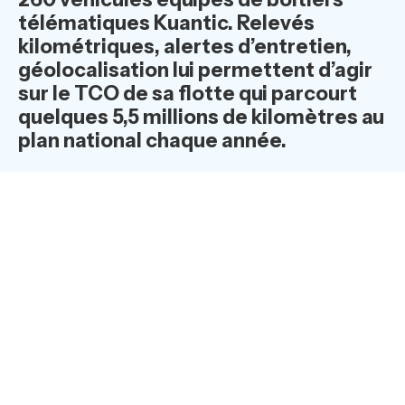
télématiques Kuantic.
Relevés
kilométriques, alertes d’entretien,
géolocalisation lui permettent d’agir
sur le TCO de sa flotte qui parcourt
quelques 5,5 millions de kilomètres au
plan national chaque année.
Constel,
PME de 300 personnes, 35 ans
d’existence, est
s
pécialisée dans la téléphonie. Ses
équipes se déplacent pour intervenir au plan national
sur le réseau télécom de l’opérateur historique et
effectuer quotidiennement des travaux d'exploitation