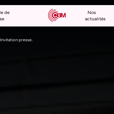
le de
Nos
se
actualités
Invitation presse...