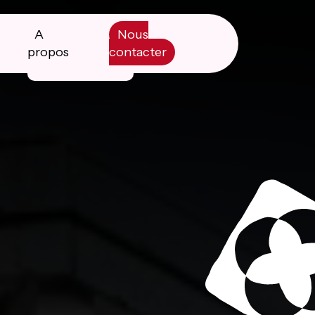
A
Nous
propos
contacter
Manifesto
Livre blanc