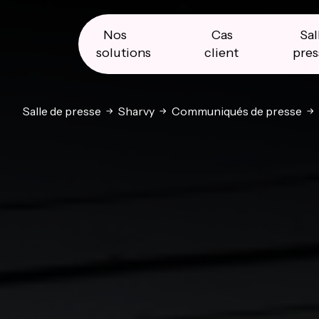
Skip
Skip
Skip
to
to
to
primary
main
primary
Nos
Cas
Sal
navigation
content
sidebar
solutions
client
pres
Salle de presse
Sharvy
Communiqués de presse