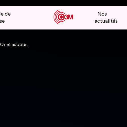
le de
Nos
se
actualités
Onet adopte...