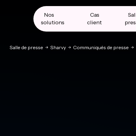
Skip
Skip
Skip
to
to
to
primary
main
primary
Nos
Cas
Sal
navigation
content
sidebar
solutions
client
pres
Salle de presse
Sharvy
Communiqués de presse