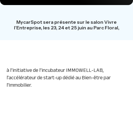
MycarSpot sera présente sur le salon Vivre
l’Entreprise, les 23, 24 et 25 juin au Parc Floral,
à l’initiative de l’incubateur IMMOWELL-LAB,
l'accélérateur de start-up dédié au Bien-être par
l'Immobilier.
***
MyCarSpot intègre une série de nouveautés
dans son application d’optimisation du parking
d’entreprise, comme la possibilité de prioriser les