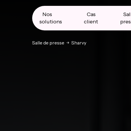
Skip
Skip
Skip
to
to
to
primary
main
primary
Nos
Cas
Sal
navigation
content
sidebar
solutions
client
pres
Salle de presse
Sharvy