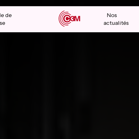
le de
Nos
se
actualités