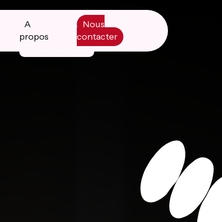
A
Nous
propos
contacter
Manifesto
Livre blanc