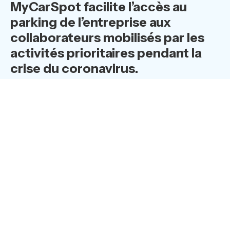
MyCarSpot facilite l’accès au
parking de l’entreprise aux
collaborateurs mobilisés par les
activités prioritaires pendant la
crise du coronavirus.
Dans la crise sanitaire que le monde traverse, si les
voitures sont pour la plupart confinées, certains
collaborateurs sont d’astreinte. Les entreprises ont
toutes revu leurs procédures en accentuant l’aspect
sécurité, et dans ce contexte, veulent apporter aux