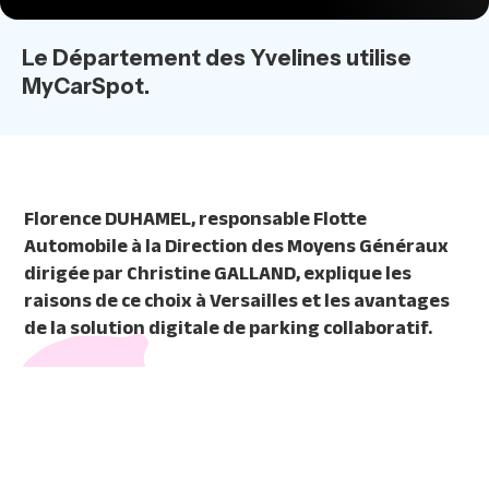
Le Département des Yvelines utilise
MyCarSpot.
Florence DUHAMEL, responsable Flotte
Automobile à la Direction des Moyens Généraux
dirigée par Christine GALLAND, explique les
raisons de ce choix à Versailles et les avantages
de la solution digitale de parking collaboratif.
En plus des 400 engins et matériels affectés à
l’entretien de la voierie des routes départementales, le
Conseil départemental des Yvelines est responsable
d’un parc de
600 véhicules légers
utilisés par ses