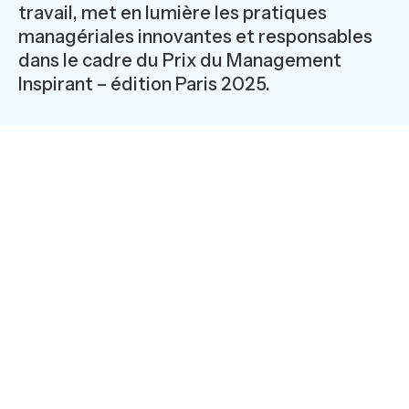
travail, met en lumière les pratiques
managériales innovantes et responsables
dans le cadre du Prix du Management
Inspirant – édition Paris 2025.
Sont mis à l’honneur, ces démarches de management,
initiées ou abouties, visant à améliorer la santé et les
conditions de travail des collaborateurs.
Ce prix récompense les entreprises et organisations qui
ont déployé des actions concrètes visant à améliorer la
qualité de vie et les conditions de travail de leurs
collaborateurs/agents.
----------------------
Intérim