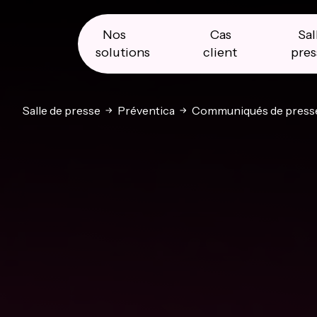
Skip
Skip
Skip
to
to
to
primary
main
primary
Nos
Cas
Sal
navigation
content
sidebar
solutions
client
pres
Salle de presse
Préventica
Communiqués de press