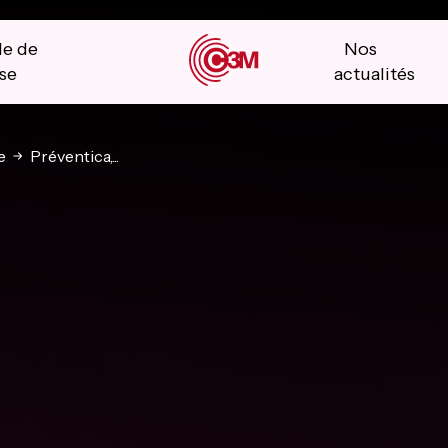
le de
Nos
se
actualités
e
Préventica,...